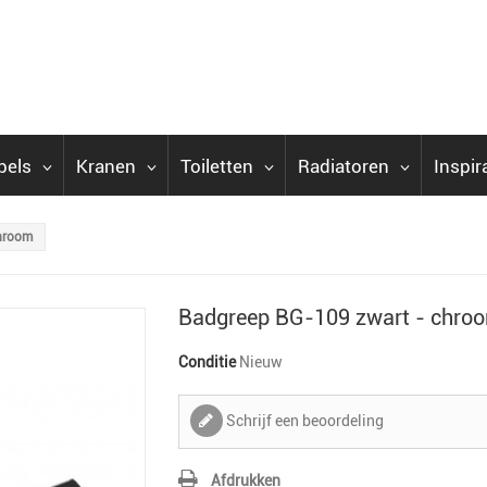
bels
Kranen
Toiletten
Radiatoren
Inspir
hroom
Badgreep BG-109 zwart - chro
Conditie
Nieuw
Schrijf een beoordeling
Afdrukken