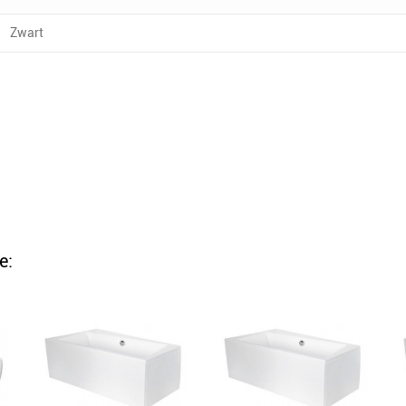
Zwart
e: