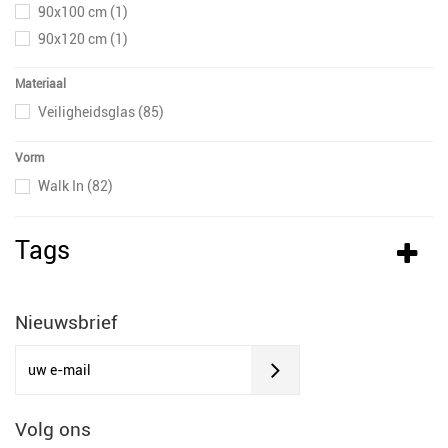
90x100 cm
(1)
90x120 cm
(1)
90x190 cm
(1)
Materiaal
90x195 cm
(6)
Veiligheidsglas
(85)
90x200 cm
(6)
100x80 cm
(1)
Vorm
100x190 cm
(1)
Walk In
(82)
100x195 cm
(6)
100x200 cm
(5)
Tags
110x190 cm
(1)
110x195 cm
(6)
110x200 cm
(5)
Nieuwsbrief
120x80 cm
(1)
120x190 cm
(1)
120x195 cm
(6)
120x200 cm
(5)
Volg ons