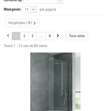
Sorteren op
--
Weergeven
per pagina
12
Vergelijken (
0
)
1
2
3
...
8
Toon alles
Toont 1 - 12 van de 85 items