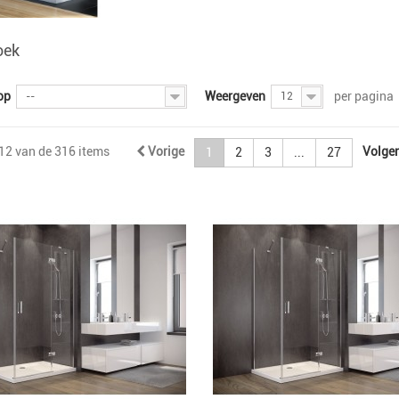
oek
op
Weergeven
per pagina
--
12
 12 van de 316 items
Vorige
Volge
1
2
3
...
27