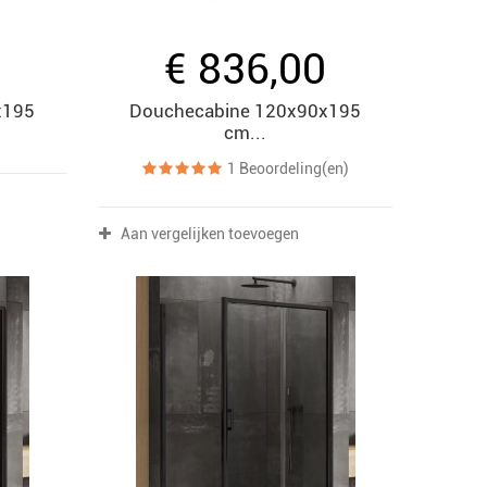
0
€ 836,00
x195
Douchecabine 120x90x195
cm...
1
Beoordeling(en)
Aan vergelijken toevoegen