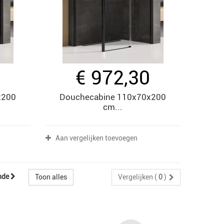
0
€ 972,30
x200
Douchecabine 110x70x200
cm...
Aan vergelijken toevoegen
nde
Toon alles
Vergelijken (
0
)