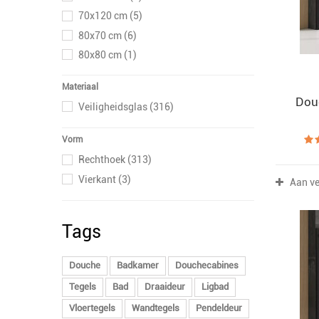
70x120 cm
(5)
80x70 cm
(6)
80x80 cm
(1)
80x90 cm
(25)
Materiaal
80x100 cm
(30)
Dou
Veiligheidsglas
(316)
80x110 cm
(12)
80x120 cm
(19)
Vorm
80x130 cm
(5)
Rechthoek
(313)
80x140 cm
(2)
Vierkant
(3)
Aan ve
80x150 cm
(2)
90x70 cm
(6)
Tags
90x80 cm
(6)
90x100 cm
(32)
Douche
Badkamer
Douchecabines
90x110 cm
(13)
Tegels
Bad
Draaideur
Ligbad
90x120 cm
(21)
90x130 cm
(5)
Vloertegels
Wandtegels
Pendeldeur