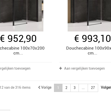
€ 952,90
€ 993,1
checabine 100x70x200
Douchecabine 100x90
cm...
cm...
rgelijken toevoegen
Aan vergelijken toevoegen
 12 van de 316 items
Vorige
Volge
1
2
3
...
27