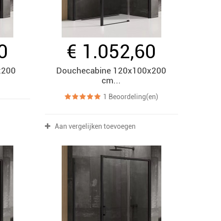
0
€ 1.052,60
x200
Douchecabine 120x100x200
cm...
1
Beoordeling(en)
Aan vergelijken toevoegen