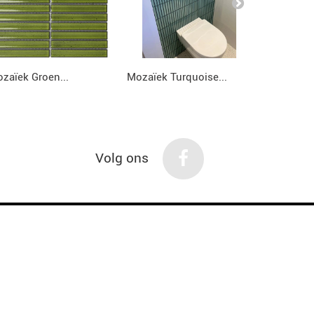
zaïek Groen...
Mozaïek Turquoise...
Mozaïek G
Volg ons