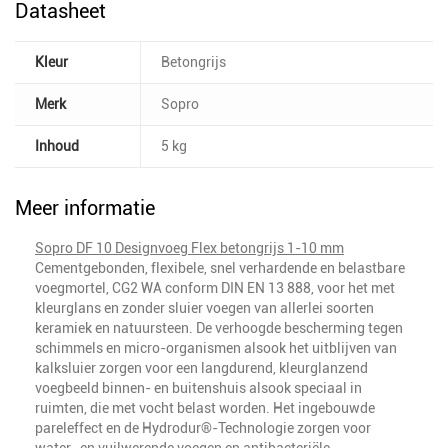
Datasheet
Kleur
Betongrijs
Merk
Sopro
Inhoud
5 kg
Meer informatie
Sopro DF 10 Designvoeg Flex betongrijs 1-10 mm
Cementgebonden, flexibele, snel verhardende en belastbare
voegmortel, CG2 WA conform DIN EN 13 888, voor het met
kleurglans en zonder sluier voegen van allerlei soorten
keramiek en natuursteen. De verhoogde bescherming tegen
schimmels en micro-organismen alsook het uitblijven van
kalksluier zorgen voor een langdurend, kleurglanzend
voegbeeld binnen- en buitenshuis alsook speciaal in
ruimten, die met vocht belast worden. Het ingebouwde
pareleffect en de Hydrodur®-Technologie zorgen voor