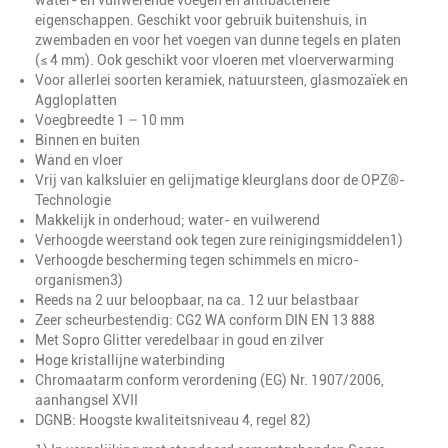
water- en vuilwerende voegen en antibacteriële
eigenschappen. Geschikt voor gebruik buitenshuis, in
zwembaden en voor het voegen van dunne tegels en platen
(≤ 4 mm). Ook geschikt voor vloeren met vloerverwarming
Voor allerlei soorten keramiek, natuursteen, glasmozaïek en
Aggloplatten
Voegbreedte 1 – 10 mm
Binnen en buiten
Wand en vloer
Vrij van kalksluier en gelijmatige kleurglans door de OPZ®-
Technologie
Makkelijk in onderhoud; water- en vuilwerend
Verhoogde weerstand ook tegen zure reinigingsmiddelen1)
Verhoogde bescherming tegen schimmels en micro-
organismen3)
Reeds na 2 uur beloopbaar, na ca. 12 uur belastbaar
Zeer scheurbestendig: CG2 WA conform DIN EN 13 888
Met Sopro Glitter veredelbaar in goud en zilver
Hoge kristallijne waterbinding
Chromaatarm conform verordening (EG) Nr. 1907/2006,
aanhangsel XVII
DGNB: Hoogste kwaliteitsniveau 4, regel 82)