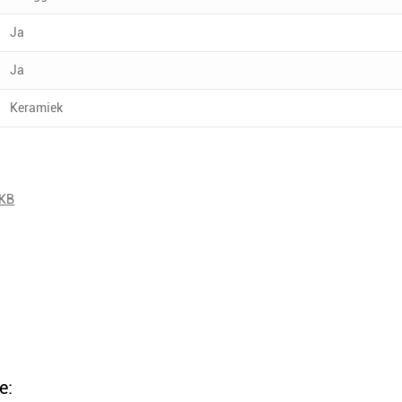
Ja
Ja
Keramiek
 KB
e: