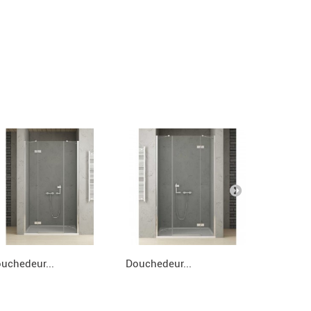
uchedeur...
Douchedeur...
Douchedeu