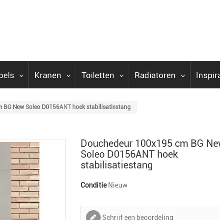
bels
Kranen
Toiletten
Radiatoren
Inspir
 BG New Soleo D0156ANT hoek stabilisatiestang
Douchedeur 100x195 cm BG N
Soleo D0156ANT hoek
stabilisatiestang
Conditie
Nieuw
Schrijf een beoordeling