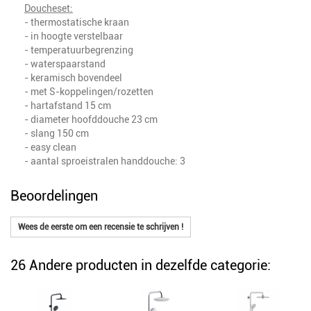
Doucheset:
- thermostatische kraan
- in hoogte verstelbaar
- t
emperatuurbegrenzing
- w
aterspaarstand
- keramisch bovendeel
- m
et S-koppelingen/rozetten
- h
artafstand 15 cm
- d
iameter hoofddouche 23 cm
- slang 150 cm
- easy clean
- a
antal sproeistralen handdouche: 3
Beoordelingen
Wees de eerste om een recensie te schrijven !
26 Andere producten in dezelfde categorie: