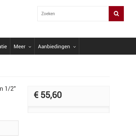
atie
Meer
Aanbiedingen
n 1/2"
€ 55,60