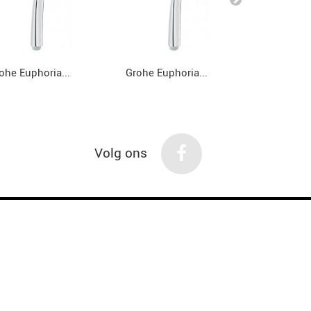
ohe Euphoria...
Grohe Euphoria...
Grohe Eup
Volg ons