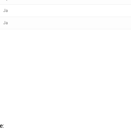
Ja
Ja
e: