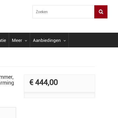
atie
Meer
Aanbiedingen
immer,
€ 444,00
arming