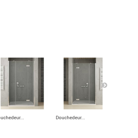
uchedeur...
Douchedeur...
Douchedeu