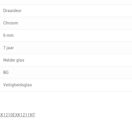
Draaideur
Chroom
6 mm
7 jaar
Helder glas
BG
Veiligheidsglas
a EXK1210EXK1211NT