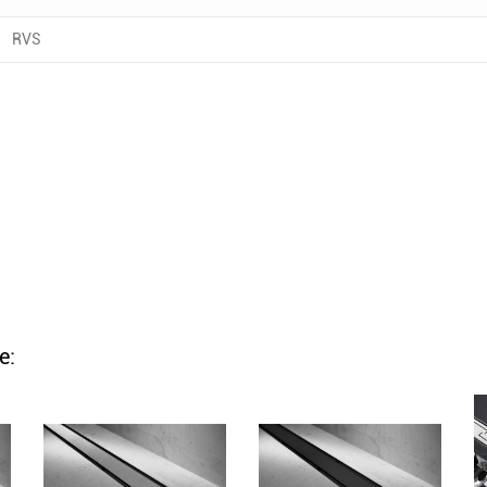
RVS
e: