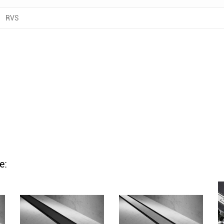
RVS
e: