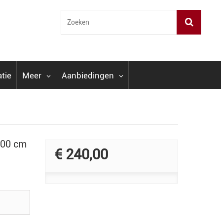
atie
Meer
Aanbiedingen
100 cm
€ 240,00