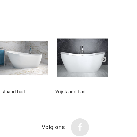
ijstaand bad...
Vrijstaand bad...
Vrijstaand
Volg ons