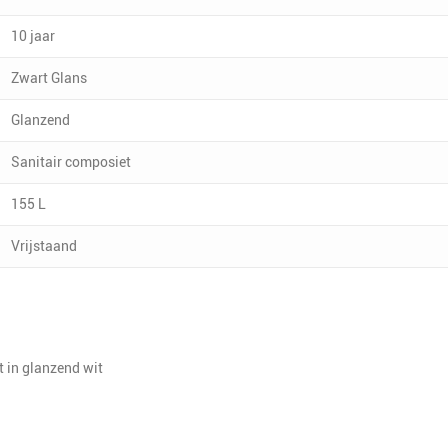
10 jaar
Zwart Glans
Glanzend
Sanitair composiet
155 L
Vrijstaand
t in glanzend wit