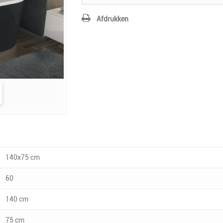
Afdrukken
140x75 cm
60
140 cm
75 cm