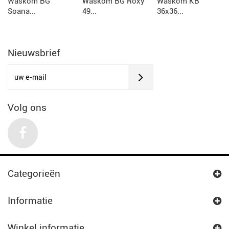
Waskom BG
Waskom BG Roxy
Waskom KB
Soana...
49...
36x36...
Nieuwsbrief
Volg ons
Categorieën
Informatie
Winkel informatie