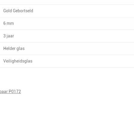
Gold Gebortseld
6 mm
3 jaar
Helder glas
Veiligheidsglas
pbaar P0172