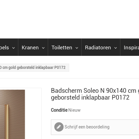
bels
Kranen
Toiletten
Radiatoren
Inspir
 cm gold geborsteld inklapbaar P0172
Badscherm Soleo N 90x140 cm 
geborsteld inklapbaar P0172
Conditie
Nieuw
Schrijf een beoordeling