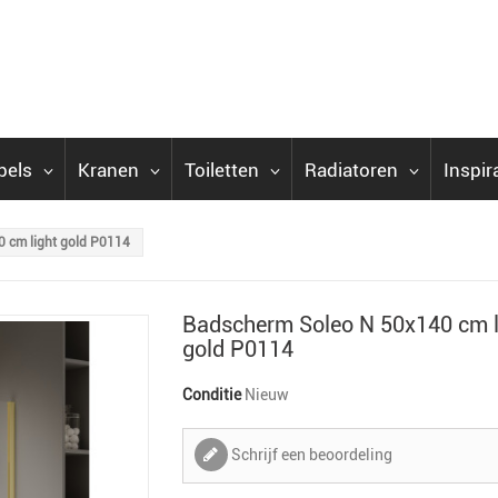
bels
Kranen
Toiletten
Radiatoren
Inspir
 cm light gold P0114
Badscherm Soleo N 50x140 cm l
gold P0114
Conditie
Nieuw
Schrijf een beoordeling