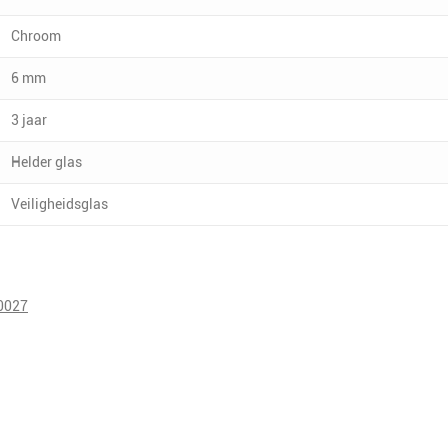
Chroom
6 mm
3 jaar
Helder glas
Veiligheidsglas
0027