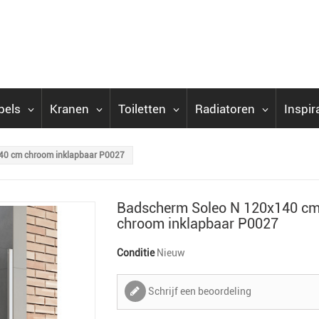
bels
Kranen
Toiletten
Radiatoren
Inspir
40 cm chroom inklapbaar P0027
Badscherm Soleo N 120x140 c
chroom inklapbaar P0027
Conditie
Nieuw
Schrijf een beoordeling