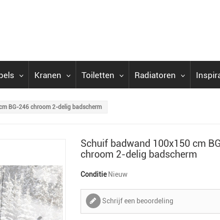
bels
Kranen
Toiletten
Radiatoren
Inspir
cm BG-246 chroom 2-delig badscherm
Schuif badwand 100x150 cm B
chroom 2-delig badscherm
Conditie
Nieuw
Schrijf een beoordeling