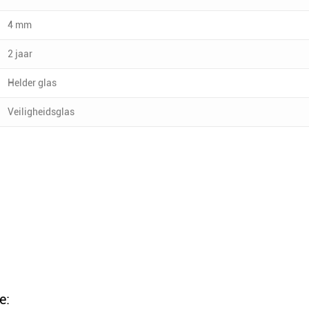
4 mm
2 jaar
Helder glas
Veiligheidsglas
e: