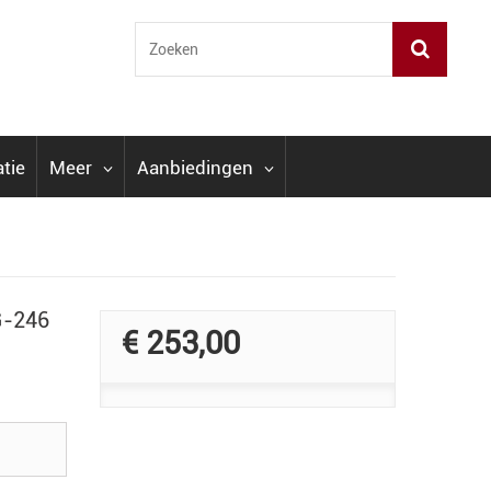
atie
Meer
Aanbiedingen
G-246
€ 253,00