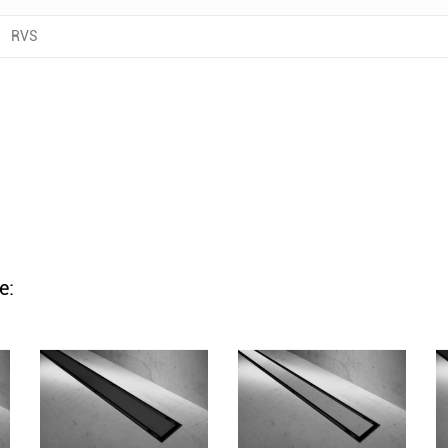
RVS
e: