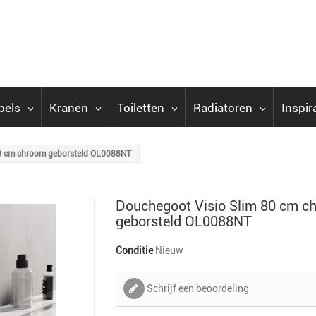
bels
Kranen
Toiletten
Radiatoren
Inspir
80 cm chroom geborsteld OL0088NT
Douchegoot Visio Slim 80 cm c
geborsteld OL0088NT
Conditie
Nieuw
Schrijf een beoordeling