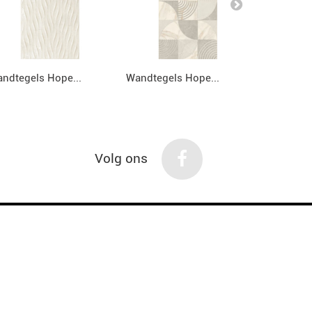
ndtegels Hope...
Wandtegels Hope...
Wandtegels
Volg ons