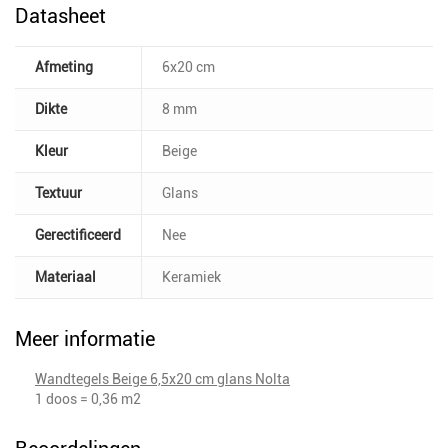
Datasheet
Afmeting
6x20 cm
Dikte
8 mm
Kleur
Beige
Textuur
Glans
Gerectificeerd
Nee
Materiaal
Keramiek
Meer informatie
Wandtegels Beige 6,5x20 cm glans Nolta
1 doos = 0,36 m2