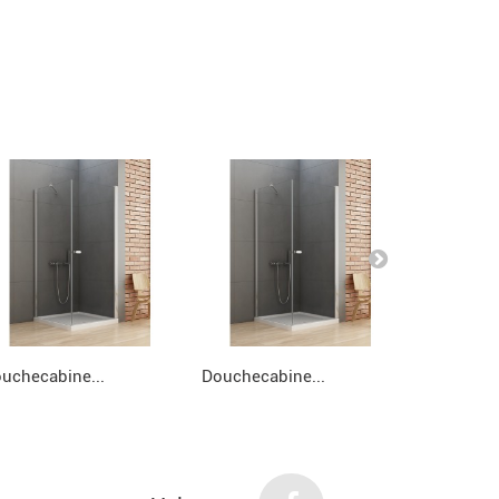
uchecabine...
Douchecabine...
Douchecab