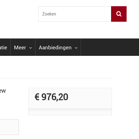
atie
Meer
Aanbiedingen
ew
€ 976,20