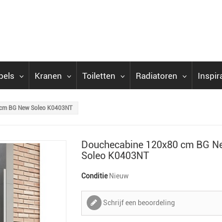
bels
Kranen
Toiletten
Radiatoren
Inspir
 cm BG New Soleo K0403NT
Douchecabine 120x80 cm BG N
Soleo K0403NT
Conditie
Nieuw
Schrijf een beoordeling