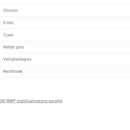
Chroom
6 mm
3 jaar
Helder glas
Veiligheidsglas
Rechthoek
7BWP stabilisatiestang parallel