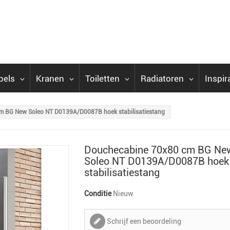
bels
Kranen
Toiletten
Radiatoren
Inspir
m BG New Soleo NT D0139A/D0087B hoek stabilisatiestang
Douchecabine 70x80 cm BG Ne
Soleo NT D0139A/D0087B hoek
stabilisatiestang
Conditie
Nieuw
Schrijf een beoordeling