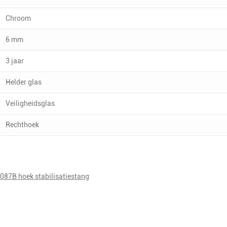
Chroom
6 mm
3 jaar
Helder glas
Veiligheidsglas
Rechthoek
87B hoek stabilisatiestang