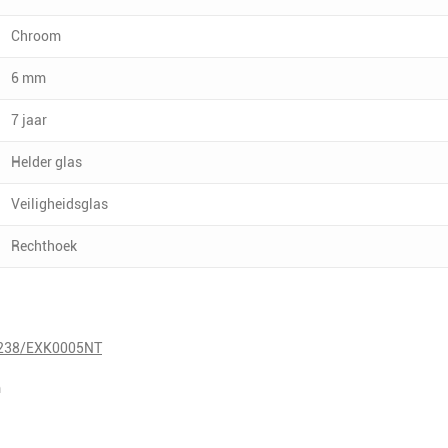
Chroom
6 mm
7 jaar
Helder glas
Veiligheidsglas
Rechthoek
K1238/EXK0005NT
m