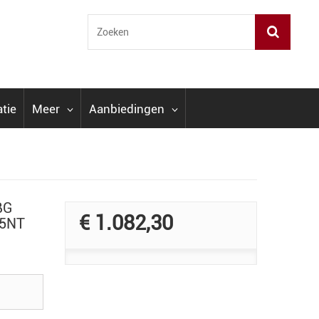
atie
Meer
Aanbiedingen
BG
€ 1.082,30
05NT