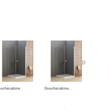
uchecabine...
Douchecabine...
Douchecab