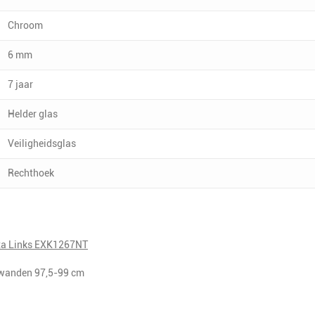
Chroom
6 mm
7 jaar
Helder glas
Veiligheidsglas
Rechthoek
xa Links EXK1267NT
ijwanden 97,5-99 cm