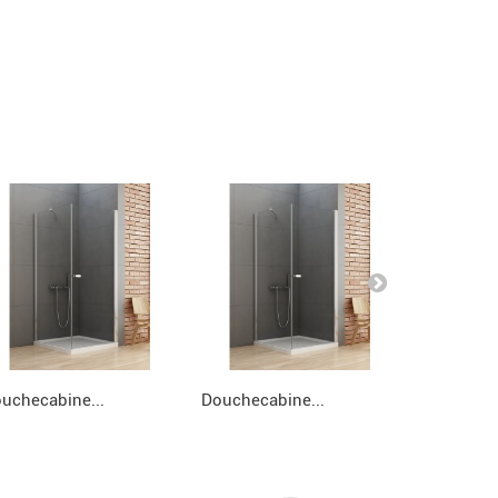
uchecabine...
Douchecabine...
Douchecab