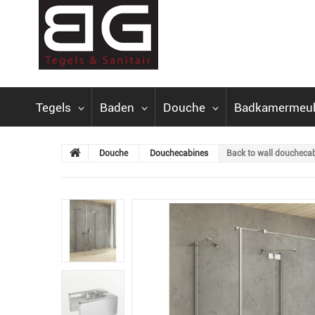
Tegels
Baden
Douche
Badkamermeu
Douche
Douchecabines
Back to wall douchec