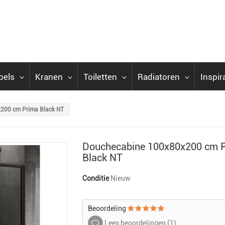
bels
Kranen
Toiletten
Radiatoren
Inspir
200 cm Prima Black NT
Douchecabine 100x80x200 cm 
Black NT
Conditie
Nieuw
Beoordeling
Lees beoordelingen (
1
)