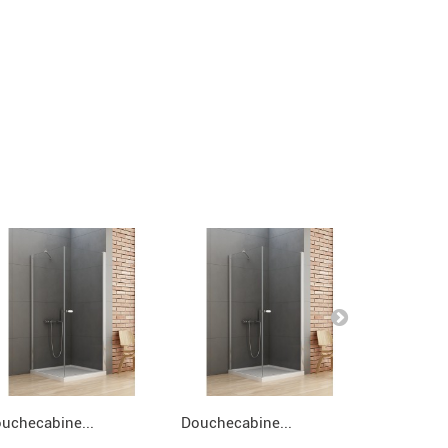
uchecabine...
Douchecabine...
Douchecab